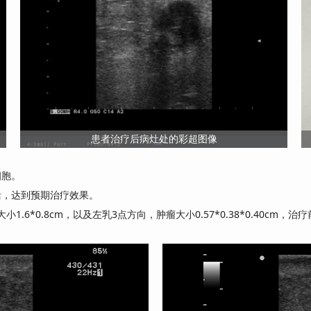
患者治疗后病灶处的彩超图像
细胞。
活，达到预期治疗效果。
.6*0.8cm，以及左乳3点方向，肿瘤大小0.57*0.38*0.40c