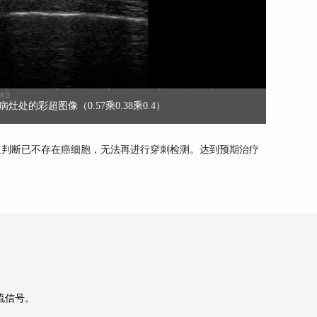
灶处的彩超图像（0.57乘0.38乘0.4）
查判断已不存在癌细胞，无法再进行穿刺检测。达到预期治疗
流信号。