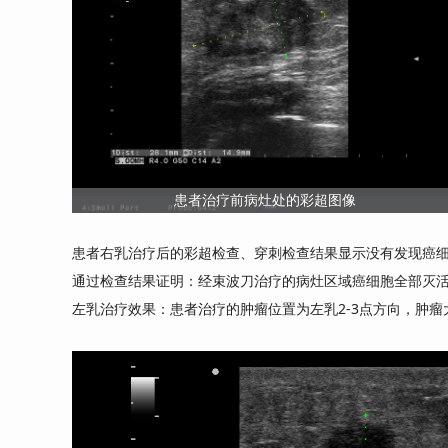
患者治疗前病灶处的彩超图像
患者右乳治疗后的彩超检查、穿刺检查结果显示没有发现癌
通过检查结果证明：经束波刀治疗的病灶区域癌细胞全部灭
左乳治疗效果：患者治疗的肿瘤位置为左乳2-3点方向，肿瘤大小1