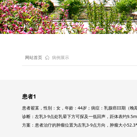
网站首页
ꀇ
病例展示
患者1
患者翟某，性别：女，年龄：44岁；病症：乳腺癌III期（
诊断：左乳3-9点处乳晕下方可探及一低回声，距体表约9.5mm
方案：患者治疗的肿瘤位置为左乳3-9点方向，肿瘤大小52