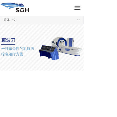
束波刀
끀
应用
简体中文
ꀅ
关注
束波刀
预约
一种革命性的乳腺癌
绿色治疗方案